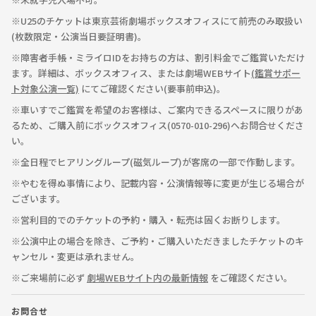
※U25のチケットは東京芸術劇場ボックスオフィスにて前売のみ取扱い
(枚数限定・公演当日要証明書)。
※障害者手帳・ミライロIDをお持ちの方は、割引料金でご鑑賞いただけ
ます。詳細は、ボックスオフィス、または劇場WEBサイト
(鑑賞サポー
ト対象公演一覧)
にてご確認ください(要事前申込)。
※車いすでご鑑賞を希望のお客様は、ご案内できるスペースに限りがあ
るため、ご購入前にボックスオフィス(0570-010-296)へお問合せくださ
い。
※全日程でヒアリングループ(磁気ループ)が客席の一部で作動します。
※やむを得ぬ事情により、記載内容・公演情報等に変更が生じる場合が
ございます。
※営利目的でのチケットの予約・購入・転売は固くお断りします。
※公演中止の場合を除き、ご予約・ご購入いただきましたチケットのキ
ャンセル・変更は承れません。
※ご来場前に必ず
劇場WEBサイト内の最新情報
をご確認ください。
お問合せ